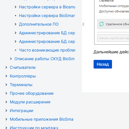
Настройки сервера в Biosmart Admin для ПК с ОС Win
Настройки сервера BioSmart для ПК с ОС Astra Linux
Дополнительное ПО
Администрирование БД сервера BioSmart для ПК с ОС
Администрирование БД сервера BioSmart для ПК с ОС 
Часто возникающие проблемы и методы их решения
Дальнейшие дейс
Описание работы СКУД BioSmart в режиме "Шаблон на к
Назад
Считыватели
Контроллеры
Терминалы
Прочее оборудование
Модули расширения
Интеграции
Мобильные приложения BioSmart
Инструкции по монтажу