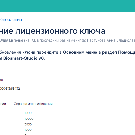
Перейти
Перейти
бновление
к
к
ние лицензионного ключа
концу
началу
баннера
баннера
Юлия Евгеньевна [X]
, в последний раз изменил(а)
Пастухова Анна Владисла
обновления ключа
перейдите в
Основном меню
в раздел
Помощ
ча
Biosmart‑
Studio v6
.
t