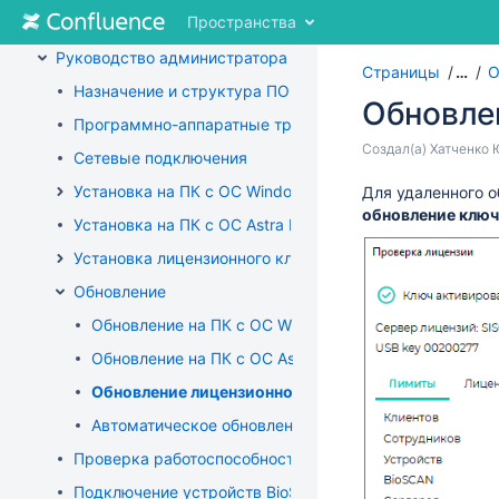
Перейти
Пространства
Руководство пользователя
к
содержимому
Руководство администратора
Страницы
…
О
Перейти
Назначение и структура ПО Biosmart-Studio v6
к
Обновле
"Хлебным
Программно-аппаратные требования
крошкам"
Перейти
Создал(а)
Хатченко 
Сетевые подключения
Перейти
к
к
Установка на ПК с ОС Windows
Переход
Для удаленного 
концу
меню
к
обновление клю
метаданных
Установка на ПК с ОС Astra Linux
заголовка
началу
Перейти
Установка лицензионного ключа
метаданных
к
Обновление
меню
действий
Обновление на ПК с ОС Windows
Перейти
Обновление на ПК с ОС Astra Linux
к
быстрому
Обновление лицензионного ключа
поиск
Автоматическое обновление клиента
Проверка работоспособности основных служб BioSmar
Подключение устройств BioSmart