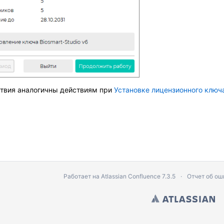
dows
 Windows
Astra Linux
твия аналогичны действиям при
Установке лицензионного ключ
арте"
Работает на
Atlassian Confluence
7.3.5
Отчет об ош