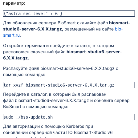
п
араметр:
{"astra-sec-level" : 6 }
Для обновления сервера BioSmart скачайте файл
biosmart-
studio6-server-6.Х.Х.tar.gz,
размещенный на сайте
bio-
smart.ru
.
Откройте терминал и прейдите в каталог, в котором
расположен скаченный файл
biosmart-studio6-server-
6.Х.Х.tar.gz.
Распакуйте файл
biosmart-studio6-server-6.Х.Х.tar.gz с
помощью команды:
tar xvzf biosmart-studio6-server-6.Х.Х.tar.gz
Перейдите в каталог, в который был распакован
файл biosmart-studio6-server-6.Х.Х.tar.gz и обновите сервер
BioSmart с помощью команды:
sudo ./bss-update.sh
Для авторизации с помощью
Kerberos при
обновлении
серверной части ПО Biosmart-Studio v6