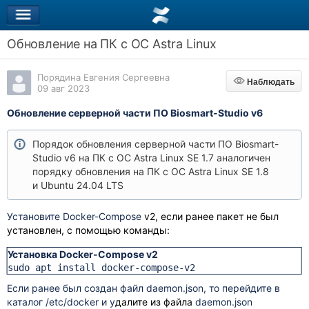
Обновление на ПК с ОС Astra Linux
Порядина Евгения Сергеевна
Наблюдать
Наблюдать
09 авг 2023
Обновление серверной части ПО Biosmart-Studio v6
Порядок обновления серверной части ПО Biosmart-
Studio v6 на ПК с ОС Astra Linux SE 1.7 аналогичен
порядку обновления на ПК с ОС Astra Linux SE 1.8
и Ubuntu 24.04
LTS
Установите Docker-Compose
v2, если ранее пакет не был
установлен, с помощью команды:
Установка Docker-Compose v2
sudo apt install docker-compose-v2
Если ранее был создан файл
daemon.json, то п
ерейдите в
каталог
/etc/docker и у
далите
из файла
daemon.json