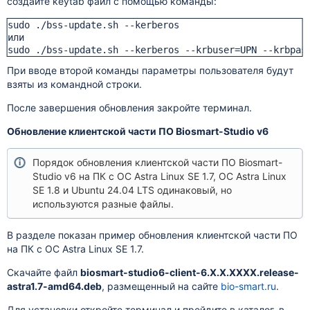
создайте keytab файл с помощью команды:
sudo ./bss-update.sh --kerberos

или 

sudo ./bss-update.sh --kerberos --krbuser=UPN --krbpas
При вводе второй команды параметры пользователя будут
взяты из командной строки.
После завершения обновления закройте терминал.
Обновление клиентской части ПО Biosmart-Studio v6
Порядок обновления клиентской части ПО Biosmart-
Studio v6 на ПК с ОС Astra Linux SE 1.7, ОС Astra Linux
SE 1.8 и Ubuntu 24.04
LTS одинаковый, но
используются разные файлы.
В разделе показан пример обновления клиентской части ПО
на ПК с ОС
Astra Linux SE 1.7.
Скачайте файл
biosmart-studio6-client-6.Х.Х.ХХХХ.release-
astra1.7-amd64.deb
, размещенный на сайте
bio-smart.ru
.
Для установки откройте терминал и прейдите в каталог, в