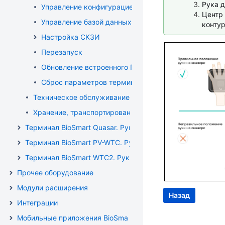
Рука д
Управление конфигурацией терминала
Центр
Управление базой данных терминала
контур
Настройка СКЗИ
Перезапуск
Обновление встроенного ПО терминала
Сброс параметров терминала на заводские
Техническое обслуживание BioSmart Quasar 7
Хранение, транспортирование и утилизация Quasar 7
Терминал BioSmart Quasar. Руководство по эксплуатации
Терминал BioSmart PV-WTC. Руководство по эксплуатаци
Терминал BioSmart WTC2. Руководство по эксплуатации
Прочее оборудование
Модули расширения
Назад
Интеграции
Мобильные приложения BioSmart