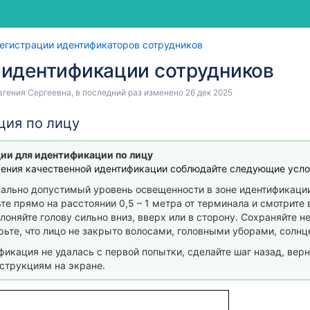
Перейти
Перейти
егистрации идентификаторов сотрудников
к
к
 идентификации сотрудников
концу
началу
баннера
баннера
вгения Сергеевна
, в последний раз изменено
26 дек 2025
ция по лицу
ии для идентификации по лицу
ения качественной идентификации соблюдайте следующие усло
ально допустимый уровень освещенности в зоне идентификаци
ьте прямо
на расстоянии 0,5 – 1 метра от терминала и смотрите
лоняйте голову сильно вниз, вверх или в сторону. Сохраняйте 
рьте, что лицо не закрыто волосами, головными уборами, сол
ии
фикация не удалась с первой попытки, сделайте шаг назад, вер
струкциям на экране.