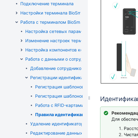
Подключение терминала
Настройки терминала BioSmart Quasar 7
Работа с терминалом BioSmart Quasar 7
Настройка сетевых параметров терминала
Изменение настроек терминала
Настройка компонентов конфигурации
Работа с данными о сотрудниках
Добавление сотрудников
Регистрации идентификаторов сотрудников
Регистрация шаблонов лиц
Регистрация шаблонов ладоней
Идентифик
Работа с RFID-картами
Рекомендац
Правила идентификации сотрудников
Для обеспеч
Удаление идентификаторов сотрудников
Рассто
Редактирование данных о сотрудниках
Чистая