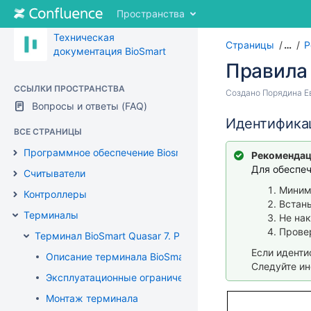
Перейти
Пространства
к
содержимому
Техническая
Страницы
…
Р
Перейти
документация BioSmart
к
Правила
"Хлебным
крошкам"
ССЫЛКИ ПРОСТРАНСТВА
Перейти
Создано
Порядина Е
Перейти
Вопросы и ответы (FAQ)
к
к
Переход
концу
Идентифика
меню
ВСЕ СТРАНИЦЫ
к
метаданных
заголовка
началу
Программное обеспечение Biosmart-Studio
Рекомендац
Перейти
метаданных
Для обеспеч
к
Считыватели
меню
Миним
Контроллеры
действий
Встан
Перейти
Терминалы
Не нак
к
Прове
Терминал BioSmart Quasar 7. Руководство по эксплуатац
быстрому
Если иденти
поиск
Описание терминала BioSmart Quasar 7
Следуйте ин
Эксплуатационные ограничения терминала
Монтаж терминала