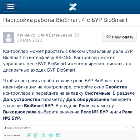
Настройка работы BioSmart 4 с БУР BioSmart
Хатченко Юлия Евгеньевна [X]
Наблюдать
Наблюдать
30 мар 2023
Контроллер может работать с блоком управления реле БУР
BioSmart по интерфейсу RS-485. Контроллер может
управлять реле БУР BioSmart и контролировать сигналы на
дискретных входах БУР BioSmart.
Чтобы настроить срабатывание реле БУР BioSmart при
идентификации на контроллере, откройте окно
Свойства
контроллера и перейдите на вкладку
Системные
. В разделе
Доп. устройства
параметру
Доп. оборудование
выберите
значение
BioSmart БУР
. В разделе
Реле
параметру
Выходное реле
выберите значение
Реле №1 БУР
и/или
Реле
№2 БУР
.