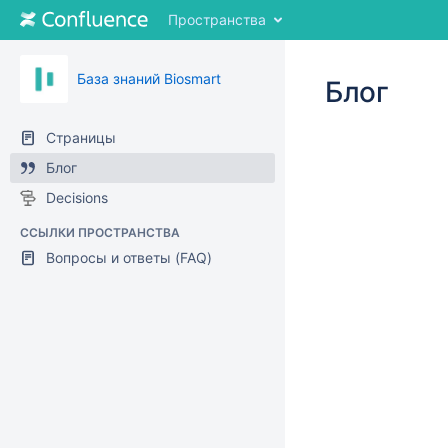
Перейти
Пространства
к
содержимому
Перейти
База знаний Biosmart
Блог
к
"Хлебным
крошкам"
Страницы
Перейти
Блог
к
меню
Decisions
заголовка
Перейти
ССЫЛКИ ПРОСТРАНСТВА
к
Вопросы и ответы (FAQ)
меню
действий
Перейти
к
быстрому
поиск