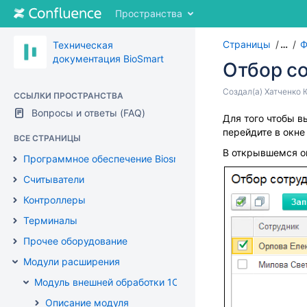
Перейти
Пространства
к
содержимому
Страницы
…
Ф
Техническая
Перейти
документация BioSmart
к
Отбор с
"Хлебным
крошкам"
Перейти
Создал(а)
Хатченко 
ССЫЛКИ ПРОСТРАНСТВА
Перейти
к
Вопросы и ответы (FAQ)
к
Переход
Для того чтобы в
концу
меню
к
перейдите в окн
метаданных
ВСЕ СТРАНИЦЫ
заголовка
началу
В открывшемся о
Перейти
Программное обеспечение Biosmart-Studio
метаданных
к
Считыватели
меню
действий
Контроллеры
Перейти
Терминалы
к
быстрому
Прочее оборудование
поиск
Модули расширения
Модуль внешней обработки 1С. Руководство пользовател
Описание модуля