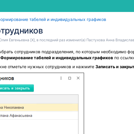
Перейти
Перей
ормирование табелей и индивидуальных графиков
к
к
отрудников
концу
начал
баннера
банне
Юлия Евгеньевна [X]
, в последний раз изменил(а)
Пастухова Анна Владисла
ыбрать сотрудников подразделения, по которым необходимо фо
е
Формирование табелей и индивидуальных графиков
по ссылк
кне отметьте нужных сотрудников и нажмите
Записать и закры
я