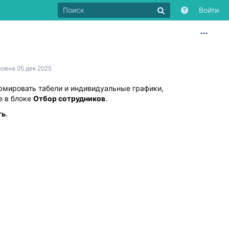
Войти
ти
у
ра
вовна
05 дек 2025
рмировать табели и индивидуальные графики,
е в блоке
Отбор сотрудников
.
ть
.