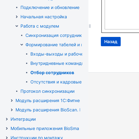
Подключение и обновление модуля, настройка прав
Начальная настройка
Работа с модулем
Синхронизация сотрудников
Назад
Формирование табелей и индивидуальных графиков
Входы-выходы и рабочее время
Внутридневные командировки
Отбор сотрудников
Отсутствия и кадровые переводы
Протокол синхронизации
Модуль расширения 1C:Фитнес клуб. Руководство польз
Модуль расширения BioScan. Руководство пользователя
Интеграции
Мобильные приложения BioSmart
Инструкции по монтажу