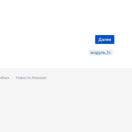
Далее
модуль_1с
ибках
Новости Atlassian