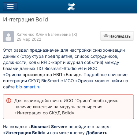
Интеграция Bolid
Хатченко Юлия Евгеньевна [X]
Наблюдать
Наблюдать
29 мар 2022
Этот раздел предназначен для настройки синхронизации
данных (структура предприятия, список сотрудников,
должности, коды RFID-карт и журнал событий)
между
базами данных ПО Biosmart-Studio v6 и ИСО
«Орион»
производства НВП «Болид»
. Подробное описание
интеграции СКУД BioSmart с ИСО «Орион» можно найти на
сайте
bio-smart.ru
.
Для взаимодействия с ИСО "Орион"
необходимо
наличие лицензии на модуль расширения
«Интеграция со СКУД Bolid».
На вкладке «
Biosmart
Server
» перейдите в раздел
«
Интеграция Bolid
» и нажмите кнопку
Добавить
.