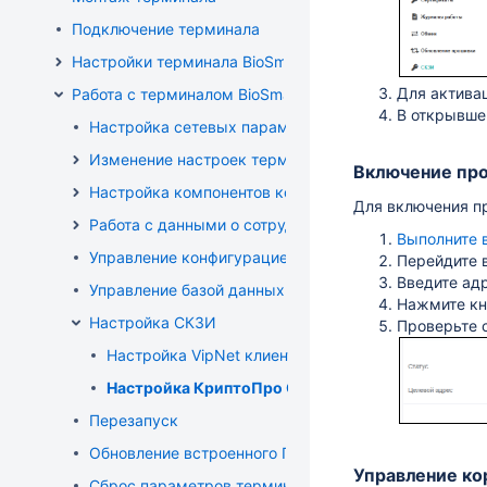
Подключение терминала
Настройки терминала BioSmart Quasar 7
Для актива
Работа с терминалом BioSmart Quasar 7
В открывше
Настройка сетевых параметров терминала
Изменение настроек терминала
Включение
про
Настройка компонентов конфигурации
Для включения
п
Работа с данными о сотрудниках
Выполните 
Управление конфигурацией терминала
Перейдите 
Введите ад
Управление базой данных терминала
Нажмите к
Настройка СКЗИ
Проверьте 
Настройка VipNet клиента и VipNet OSSL
Настройка КриптоПро CSP
Перезапуск
Обновление встроенного ПО терминала
Управление ко
Сброс параметров терминала на заводские