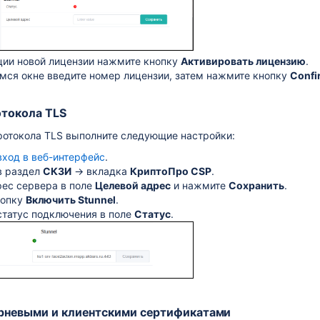
ции новой лицензии нажмите кнопку
Активировать лицензию
.
мся окне введите номер лицензии, затем нажмите кнопку
Confi
токола TLS
ротокола TLS
выполните следующие настройки:
вход в веб-интерфейс
.
в раздел
СКЗИ
→ вкладка
КриптоПро CSP
.
рес сервера в поле
Целевой адрес
и нажмите
Сохранить
.
нопку
Включить
Stunnel
.
статус подключения в поле
Статус
.
рневыми и клиентскими сертификатами