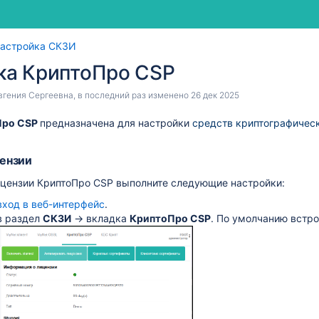
Перейти
Перейти
астройка СКЗИ
к
к
ка КриптоПро CSP
концу
началу
баннера
баннера
вгения Сергеевна
, в последний раз изменено
26 дек 2025
Про CSP
предназначена для настройки
средств криптографичес
ензии
ицензии КриптоПро CSP выполните следующие настройки:
вход в веб-интерфейс
.
в раздел
СКЗИ
→ вкладка
КриптоПро CSP
. По умолчанию встро
ии