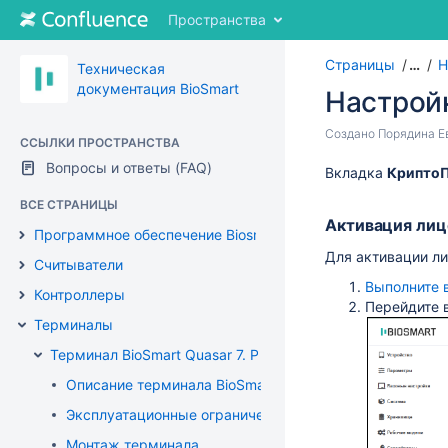
Перейти
Пространства
к
содержимому
Страницы
…
Н
Перейти
Техническая
к
документация BioSmart
Настрой
"Хлебным
крошкам"
Перейти
Создано
Порядина Е
ССЫЛКИ ПРОСТРАНСТВА
Перейти
к
Вопросы и ответы (FAQ)
к
Переход
Вкладка
Крипто
концу
меню
к
метаданных
ВСЕ СТРАНИЦЫ
заголовка
началу
Активация лиц
Перейти
метаданных
Программное обеспечение Biosmart-Studio
к
Для активации л
Считыватели
меню
Выполните 
действий
Контроллеры
Перейдите 
Перейти
Терминалы
к
быстрому
Терминал BioSmart Quasar 7. Руководство по эксплуатац
поиск
Описание терминала BioSmart Quasar 7
Эксплуатационные ограничения терминала
Монтаж терминала