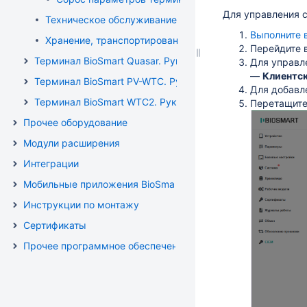
Для управления 
Техническое обслуживание BioSmart Quasar 7
Выполните 
Хранение, транспортирование и утилизация Quasar 7
Перейдите 
Терминал BioSmart Quasar. Руководство по эксплуатации
Для управл
—
Клиентс
Терминал BioSmart PV-WTC. Руководство по эксплуатаци
Для добавл
Терминал BioSmart WTC2. Руководство по эксплуатации
Перетащите
Прочее оборудование
Модули расширения
Интеграции
Мобильные приложения BioSmart
Инструкции по монтажу
Сертификаты
Прочее программное обеспечение