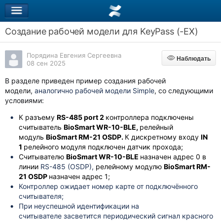
Создание рабочей модели для KeyPass (-EX)
Порядина Евгения Сергеевна
Наблюдать
Наблюдать
08 сен 2025
В разделе приведен пример создания рабочей
модели,
аналогично рабочей модели Simple
, со следующими
условиями:
К разъему
RS-485 port 2
контроллера подключены
считыватель
BioSmart WR-10-BLE,
релейный
модуль
BioSmart RM-21 OSDP.
К дискретному входу
IN
1
релейного модуля подключен датчик прохода;
Считывателю
BioSmart WR-10-BLE
назначен адрес 0 в
линии
RS-485 (OSDP),
релейному модулю
BioSmart RM-
21 OSDP
назначен адрес 1;
Контроллер ожидает номер карте от подключённого
считывателя;
При неуспешной идентификации на
считывателе
засветится периодический сигнал красного