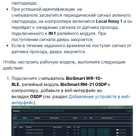
светодиода;
При успешной идентификации на
считывателе
засветится периодический сигнал зеленого
светодиода, на контроллере
включится
Local Relay 1
и он
перейдет к ожиданию сигнала от датчика прохода,
подключенного к
IN 1
релейного модуля. При
поступлении сигнала дверь закроется;
Если в течение заданного времени не поступит сигнал от
датчика прохода, дверь закроется.
Чтобы настроить рабочую модель, выполните следующие
действия:
Подключите с
читыватель
BioSmart WR-10-
BLE
, релейный модуль
BioSmart RM-21 OSDP
к
контроллеру, добавьте в веб-интерфейс во
вкладкe
OSDP
(см. раздел
Добавление устройств в веб-
интерфейс
).