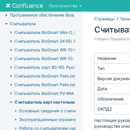
Перейти
Пространства
ВСЕ СТРАНИЦЫ
к
содержимому
Программное обеспечение Biosmart-Studio
Страницы
Техн
Перейти
Считыватели
к
Считыват
"Хлебным
Считыватели BioSmart Mini-O, BioSmart Mini-E. Руководст
крошкам"
Перейти
Создано
Порядина Е
Считыватель BioSmart SK-RD. Руководство по эксплуатац
Перейти
к
к
Считыватель BioSmart WR-10-BLE. Руководство по экспл
Переход
концу
меню
к
метаданных
Название
Считыватель BioSmart WR-10. Руководство по эксплуата
заголовка
началу
Перейти
Считыватель карт BS-RD. Руководство по эксплуатации
метаданных
Тип
к
Считыватели BioSmart PalmJet, BioSmart PalmJet BOX, Bi
меню
Версия докумен
действий
Считыватель BioSmart PalmJet 2. Руководство по эксплу
Дата
Перейти
Считыватель BioSmart PV-WM. Руководство по эксплуата
к
Обозначение
быстрому
Считыватель карт настольный DCR. Руководство по эк
поиск
ОКПД2
Основные сведения о считывателе карт BioSmart DCR
Эксплуатационные ограничения считывателя карт Bio
Настоящее руково
руководстве опис
Работа со считывателем карт BioSmart DCR