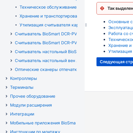
Техническое обслуживание считывателя карт BioSmar
Так выделе
Хранение и транспортирование считывателя карт BioS
Основные с
Утилизация считывателя карт BioSmart DCR
Эксплуатац
Работа со с
Считыватель BioSmart DCR-PV-LCD. Руководство по эксп
Техническо
Считыватель BioSmart DCR-PV-XX. Руководство по экспл
Хранение и
Утилизация
Считыватель настольный BioSmart DCR-PV. Руководство 
Считыватель настольный вен ладони BioSmart AirPalm. Р
Следующая стр
Оптические сканеры отпечатков пальцев FS-80, FS81H, 
Контроллеры
Терминалы
Прочее оборудование
Модули расширения
Интеграции
Мобильные приложения BioSmart
Инструкции по монтажу