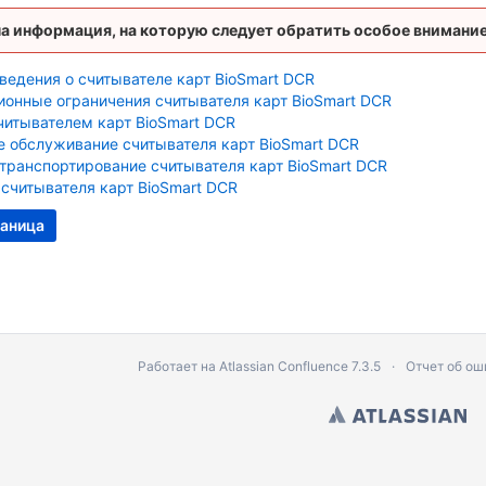
t DCR
на информация, на которую следует обратить особое внимание
mart DCR
ведения о считывателе карт BioSmart DCR
ионные ограничения считывателя карт BioSmart DCR
читывателем карт BioSmart DCR
луатации
е обслуживание считывателя карт BioSmart DCR
уатации
 транспортирование считывателя карт BioSmart DCR
 считывателя карт BioSmart DCR
по эксплуатации
уководство по эксплуатации
аница
FS88H. Руководство по эксплуатации
Работает на
Atlassian Confluence
7.3.5
Отчет об ош