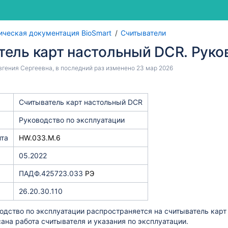
Перейти
Перейти
ическая документация BioSmart
Считыватели
к
к
ель карт настольный DCR. Руко
концу
началу
во по эксплуатации
баннера
баннера
вгения Сергеевна
, в последний раз изменено
23 мар 2026
ии
уатации
Считыватель карт настольный DCR
ции
Руководство по эксплуатации
oSmart PalmJet BOX-T. Руководство по эксплуатации
та
HW.033.M.6
атации
05.2022
ции
ПАДФ.425723.033
РЭ
сплуатации
26.20.30.110
Smart DCR
дство по эксплуатации распространяется на считыватель карт 
ана работа считывателя и указания по эксплуатации.