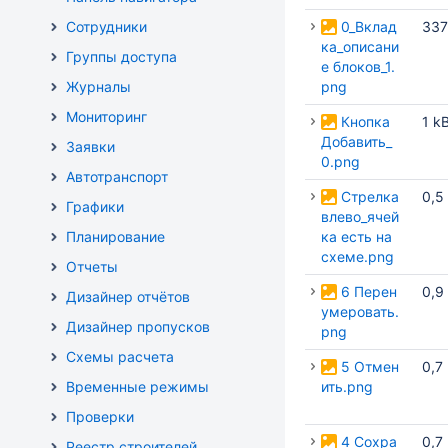
Сотрудники
0_Вклад
337
ка_описани
Группы доступа
е блоков_1.
Журналы
png
Мониторинг
Кнопка
1 k
Добавить_
Заявки
0.png
Автотранспорт
Стрелка
0,5
Графики
влево_ячей
Планирование
ка есть на
схеме.png
Отчеты
6 Перен
0,9
Дизайнер отчётов
умеровать.
Дизайнер пропусков
png
Схемы расчета
5 Отмен
0,7
Временные режимы
ить.png
Проверки
4 Сохра
0,7
Реестр строителей