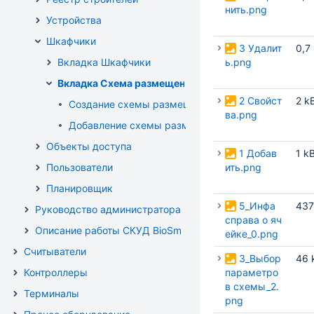
нить.png
Устройства
Шкафчики
3 Удалит
0,7
Вкладка Шкафчики
ь.png
Вкладка Схема размещения
2 Свойст
2 k
Создание схемы размещения
ва.png
Добавление схемы размещения в окно мониторин
Объекты доступа
1 Добав
1 k
Пользователи
ить.png
Планировщик
5_Инфа
437
Руководство администратора
справа о яч
Описание работы СКУД BioSmart в режиме "Шаблон на к
ейке_0.png
Считыватели
3_Выбор
46 
Контроллеры
параметро
в схемы_2.
Терминалы
png