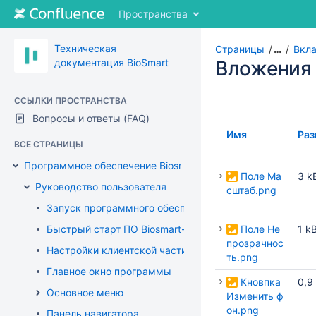
Перейти
Пространства
к
содержимому
Перейти
Техническая
Страницы
…
Вкл
к
документация BioSmart
Вложения
"Хлебным
крошкам"
ССЫЛКИ ПРОСТРАНСТВА
Перейти
Вопросы и ответы (FAQ)
к
меню
Имя
Раз
ВСЕ СТРАНИЦЫ
заголовка
Перейти
Программное обеспечение Biosmart-Studio
к
Поле Ма
3 k
Руководство пользователя
меню
сштаб.png
действий
Запуск программного обеспечения
Перейти
Быстрый старт ПО Biosmart-Studio
Поле Не
1 k
к
прозрачнос
быстрому
Настройки клиентской части
ть.png
поиск
Главное окно программы
Кновпка
0,9
Основное меню
Изменить ф
он.png
Панель навигатора