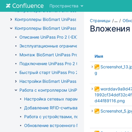
Контроллеры
Перейти
Пространства
к
Контроллеры BioSmart UniPass, BioSmart UniPass-EX. Рук
содержимому
Контроллеры BioSmart UniPass Pro, BioSmart UniPass Pro
Перейти
Страницы
…
Обно
к
Вложения
Контроллеры BioSmart UniPass Pro 2, BioSmart UniPass Pr
"Хлебным
Описание UniPass Pro 2 (-EX)
крошкам"
Перейти
Эксплуатационные ограничения UniPass Pro 2 (-EX)
к
Монтаж BioSmart UniPass Pro 2 (-EX)
меню
Имя
заголовка
Подключение UniPass Pro 2 (-EX)
Screenshot_13.j
Перейти
Быстрый старт UniPass Pro 2 (-EX)
g
к
меню
Настройки BioSmart UniPass Pro 2 (-EX)
действий
worddav9a9d4
Работа с контроллером UniPass Pro 2 (-EX)
Перейти
1992cf34ddf32c4f
к
Настройка сетевых параметров контроллера
d44f89116.png
быстрому
Добавление RFID-считывателей
поиск
Screenshot_5.jp
Работа с устройствами, подключенными по интерфе
Обновление встроенного ПО BioSmart PalmJet 2