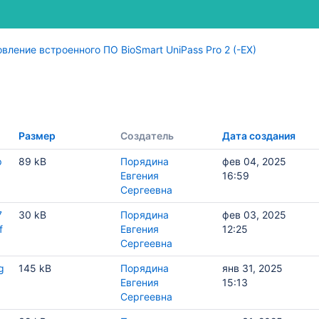
оводство по эксплуатации
-EX. Руководство по эксплуатации
вление встроенного ПО BioSmart UniPass Pro 2 (-EX)
o 2 (-EX). Руководство по эксплуатации
Размер
Создатель
Дата создания
p
89 kB
Порядина
фев 04, 2025
Евгения
16:59
Сергеевна
7
30 kB
Порядина
фев 03, 2025
f
Евгения
12:25
Сергеевна
g
145 kB
Порядина
янв 31, 2025
йсу RS-485 (OSDP)
Евгения
15:13
Сергеевна