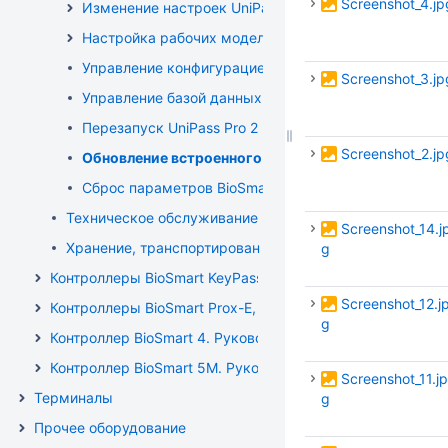
Screenshot_4.jp
Изменение настроек UniPass Pro 2 (-EX)
Настройка рабочих моделей для UniPass Pro 2 (-EX)
Управление конфигурацией UniPass Pro 2 (-EX)
Screenshot_3.jp
Управление базой данных UniPass Pro 2 (-EX)
Перезапуск UniPass Pro 2 (-EX)
Screenshot_2.jp
Обновление встроенного ПО BioSmart UniPass Pro 2
Сброс параметров BioSmart UniPass Pro 2 (-EX) на з
Техническое обслуживание UniPass Pro 2 (-EX)
Screenshot_14.j
Хранение, транспортирование и утилизация UniPass Pro
g
Контроллеры BioSmart KeyPass, BioSmart KeyPass-EX. Ру
Screenshot_12.j
Контроллеры BioSmart Prox-E, BioSmart Prox-E-EX. Руков
g
Контроллер BioSmart 4. Руководство по эксплуатации
Контроллер BioSmart 5М. Руководство по эксплуатации
Screenshot_11.jp
Терминалы
g
Прочее оборудование