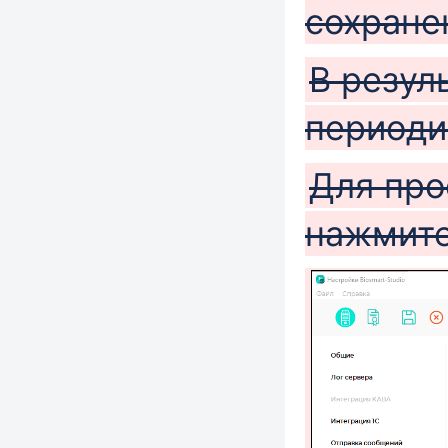
сохране
В резул
периоди
Для про
нажмите