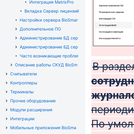
Интеграция MatrixPro
Вкладка Сервер лицензий
Настройки сервера BioSmart для ПК с ОС Astra Linux
Дополнительное ПО
Администрирование БД сервера BioSmart для ПК с ОС
Администрирование БД сервера BioSmart для ПК с ОС 
Часто возникающие проблемы и методы их решения
В разде
Описание работы СКУД BioSmart в режиме "Шаблон на к
Считыватели
сотрудн
Контроллеры
журнал
Терминалы
Прочее оборудование
периоди
Модули расширения
Интеграции
По умол
Мобильные приложения BioSmart