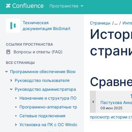
Перейти
Пространства
к
содержимому
Перейти
Техническая
Страницы
…
Инте
к
документация BioSmart
Истор
"Хлебным
крошкам"
Перейти
ССЫЛКИ ПРОСТРАНСТВА
стран
к
Вопросы и ответы (FAQ)
меню
заголовка
ВСЕ СТРАНИЦЫ
Перейти
Программное обеспечение Biosmart-Studio
к
Сравне
меню
Руководство пользователя
действий
Руководство администратора
Перейти
к
Назначение и структура ПО Biosmart-Studio v6
changes.mady.b
Пастухова Анн
быстрому
Программно-аппаратные требования
Сохранено
09 июн 2025
поиск
Сетевые подключения
просмотр истории 
Установка на ПК с ОС Windows
...