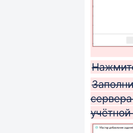
Нажми
Заполни
сервера
учётной 