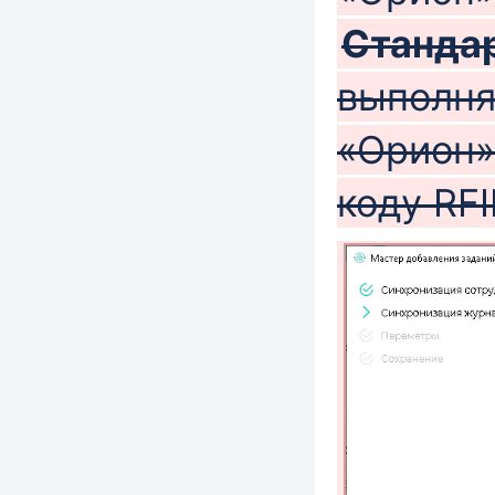
Станда
выполня
«Орион»
коду RF