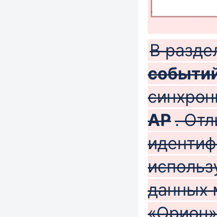
В разд
событи
синхро
АР
. От
идентиф
использ
данных 
«Орион»