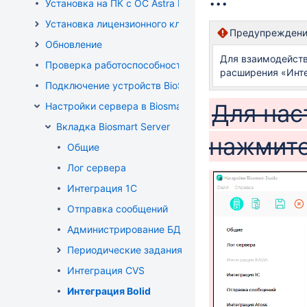
Установка на ПК с ОС Astra Linux
Установка лицензионного ключа
Предупрежден
Обновление
Для взаимодейств
Проверка работоспособности основных служб BioSmar
расширения «Инте
Подключение устройств BioSmart
Для нас
Настройки сервера в Biosmart Admin для ПК с ОС Win
Вкладка Biosmart Server
нажмите
Общие
Лог сервера
Интеграция 1С
Отправка сообщений
Администрирование БД
Периодические задания
Интеграция CVS
Интеграция Bolid