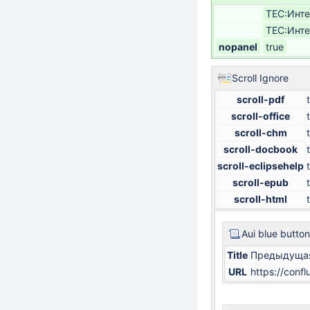
TEC:Инте
TEC:Инте
nopanel
true
Scroll Ignore
scroll-pdf
scroll-office
scroll-chm
scroll-docbook
scroll-eclipsehelp
scroll-epub
scroll-html
Aui blue button
Title
Предыдущая
URL
https://con