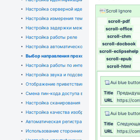
Настройка серверной идентификации
Scroll Ignore
Настройка измерения температуры
scroll-pdf
Настройка задержки между идентификациями
scroll-office
scroll-chm
Настройка работы реле
scroll-docbook
Настройка автоматического очищения истории соб
scroll-eclipsehelp
Выбор направления прохода
scroll-epub
Настройка работы по интерфейсу Wiegand
scroll-html
Настройка звука и подсветки
Aui blue butto
Отображение приветствия
Title
Предыдущ
Смена пин-кода доступа в меню
URL
https://co
Настройка сканирования
Настройка качества изображения
Aui blue butto
Автоматическая регистрация шаблонов при наличии
Title
Следующа
Использование сторонних математических алгорит
URL
https://co