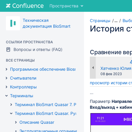
Перейти
Пространства
к
содержимому
Перейти
Техническая
Страницы
…
Выбо
к
документация BioSmart
История 
"Хлебным
крошкам"
ССЫЛКИ ПРОСТРАНСТВА
Перейти
Вопросы и ответы (FAQ)
к
Сравнение ве
меню
ВСЕ СТРАНИЦЫ
заголовка
Перейти
changes.mady.b
Хатченко Юлия 
Программное обеспечение Biosmart-Studio
к
Сохранено
08 фев 2023
Считыватели
меню
просмотр истории 
действий
Контроллеры
Перейти
...
Терминалы
к
Параметр
Направле
быстрому
Терминал BioSmart Quasar 7. Руководство по эксплуатац
Вход/выход + каби
поиск
Терминал BioSmart Quasar. Руководство по эксплуатации
Описание Quasar
Эксплуатационные ограничения Quasar