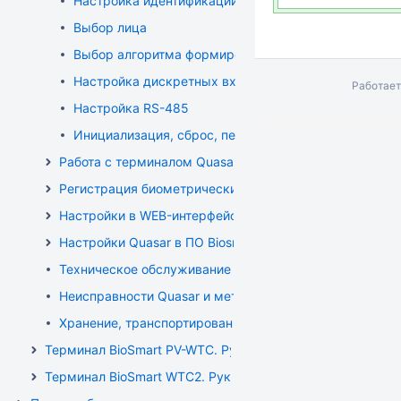
Настройка идентификации в маске
Выбор лица
Выбор алгоритма формирования шаблонов
Настройка дискретных входов
Работает
Настройка RS-485
Инициализация, сброс, перезапуск
Работа с терминалом Quasar
Регистрация биометрических шаблонов лиц
Настройки в WEB-интерфейсе Quasar
Настройки Quasar в ПО Biosmart-Studio v6
Техническое обслуживание Quasar
Неисправности Quasar и методы их устранения
Хранение, транспортирование, утилизация Quasar
Терминал BioSmart PV-WTC. Руководство по эксплуатаци
Терминал BioSmart WTC2. Руководство по эксплуатации