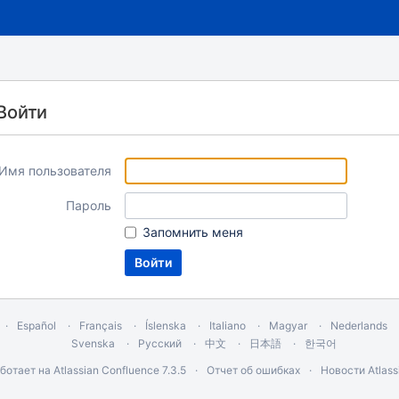
Войти
Имя пользователя
Пароль
Запомнить меня
Español
Français
Íslenska
Italiano
Magyar
Nederlands
Svenska
Русский
中文
日本語
한국어
ботает на
Atlassian Confluence
7.3.5
Отчет об ошибках
Новости Atlass