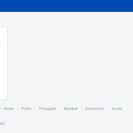
Norsk
Polski
Português
Română
Slovenčina
Suomi
ian