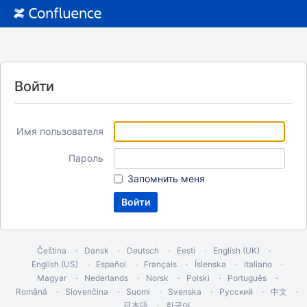
Войти
Имя пользователя
Пароль
Запомнить меня
Čeština
Dansk
Deutsch
Eesti
English (UK)
English (US)
Español
Français
Íslenska
Italiano
Magyar
Nederlands
Norsk
Polski
Português
Română
Slovenčina
Suomi
Svenska
Русский
中文
日本語
한국어