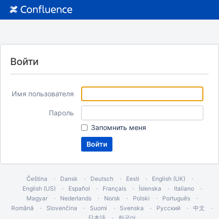
Войти
Имя пользователя
Пароль
Запомнить меня
Čeština
Dansk
Deutsch
Eesti
English (UK)
English (US)
Español
Français
Íslenska
Italiano
Magyar
Nederlands
Norsk
Polski
Português
Română
Slovenčina
Suomi
Svenska
Русский
中文
日本語
한국어