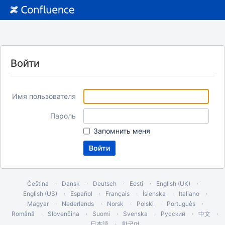
Войти
Имя пользователя
Пароль
Запомнить меня
Čeština
Dansk
Deutsch
Eesti
English (UK)
English (US)
Español
Français
Íslenska
Italiano
Magyar
Nederlands
Norsk
Polski
Português
Română
Slovenčina
Suomi
Svenska
Русский
中文
日本語
한국어