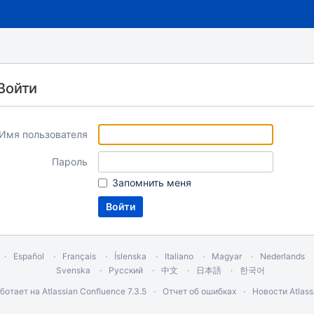
Войти
Имя пользователя
Пароль
Запомнить меня
Español
Français
Íslenska
Italiano
Magyar
Nederlands
Svenska
Русский
中文
日本語
한국어
ботает на
Atlassian Confluence
7.3.5
Отчет об ошибках
Новости Atlass