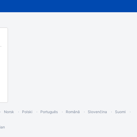
Norsk
Polski
Português
Română
Slovenčina
Suomi
ian