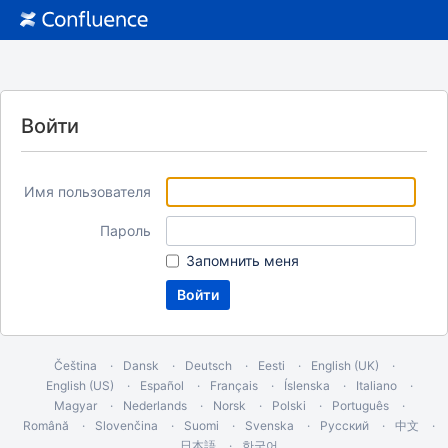
Войти
Имя пользователя
Пароль
Запомнить меня
Čeština
Dansk
Deutsch
Eesti
English (UK)
English (US)
Español
Français
Íslenska
Italiano
Magyar
Nederlands
Norsk
Polski
Português
Română
Slovenčina
Suomi
Svenska
Русский
中文
日本語
한국어