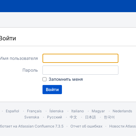
Войти
Имя пользователя
Пароль
Запомнить меня
Español
Français
Íslenska
Italiano
Magyar
Nederlands
Svenska
Русский
中文
日本語
한국어
ботает на
Atlassian Confluence
7.3.5
Отчет об ошибках
Новости Atlass