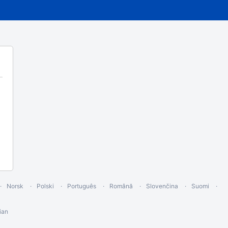
Norsk
Polski
Português
Română
Slovenčina
Suomi
ian